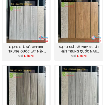
GẠCH GIẢ GỖ 20X100
GẠCH GIẢ GỖ 20X100 LÁT
TRUNG QUỐC LÁT NỀN
NỀN TRUNG QUỐC MÀU
MÀU XÁM TRẮNG
NÂU VÀNG ÓNG
Giá:
Liện hệ
Giá:
Liện hệ