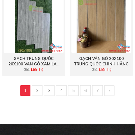
GẠCH TRUNG QUỐC
GẠCH VÂN GỖ 20X100
20X100 VÂN GỖ XÁM LÁT
TRUNG QUỐC CHÍNH HÃNG
NỀN PHÒNG KHÁCH
Giá:
Liện hệ
Giá:
Liện hệ
1
2
3
4
5
6
7
»