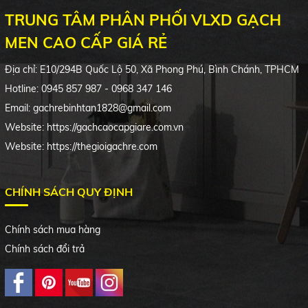
TRUNG TÂM PHÂN PHỐI VLXD GẠCH
MEN CAO CẤP GIÁ RẺ
Địa chỉ:
E10/294B
Quốc Lộ 50, Xã Phong Phú, Bình Chánh, TPHCM
Hotline: 0945 857 987 - 0968 347 146
Email: gachrebinhtan1828@gmail.com
Website: https://gachcaocapgiare.com.vn
Website: https://thegioigachre.com
CHÍNH SÁCH QUY ĐỊNH
Chính sách mua hàng
Chính sách đổi trả