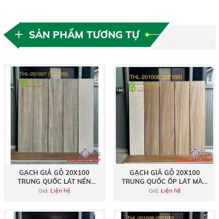
SẢN PHẨM TƯƠNG TỰ
GẠCH GIẢ GỖ 20X100
GẠCH GIẢ GỖ 20X100
TRUNG QUỐC LÁT NỀN
TRUNG QUỐC ỐP LÁT MÀU
MÀU XÁM RÊU
NÂU XÁM NHẠT
Giá:
Liện hệ
Giá:
Liện hệ