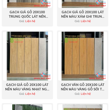
GẠCH GIẢ GỖ 20X100
GẠCH GIẢ GỖ 20X100 LÁT
TRUNG QUỐC LÁT NỀN
NỀN MÀU XÁM GHI TRUNG
MÀU XÁM NÂU TRẦM
QUỐC
Giá:
Liện hệ
Giá:
Liện hệ
GẠCH GIẢ GỖ 20X100 LÁT
GẠCH VÂN GỖ 20X100 LÁT
NỀN MÀU VÀNG NHẠT NGẢ
NỀN MÀU VÀNG GỖ SỒI TỰ
KEM
NHIÊN
Giá:
Liện hệ
Giá:
Liện hệ