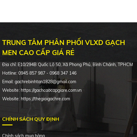
TRUNG TÂM PHÂN PHỐI VLXD GẠCH
MEN CAO CẤP GIÁ RẺ
Địa chỉ:
E10/294B
Quốc Lộ 50, Xã Phong Phú, Bình Chánh, TPHCM
Hotline: 0945 857 987 - 0968 347 146
Email: gachrebinhtan1828@gmail.com
Website: https://gachcaocapgiare.com.vn
Website: https://thegioigachre.com
CHÍNH SÁCH QUY ĐỊNH
Chính sách mua hàng