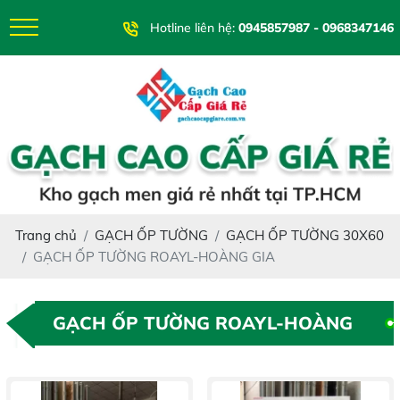
Hotline liên hệ:
0945857987 - 0968347146
Trang chủ
GẠCH ỐP TƯỜNG
GẠCH ỐP TƯỜNG 30X60
GẠCH ỐP TƯỜNG ROAYL-HOÀNG GIA
GẠCH ỐP TƯỜNG ROAYL-HOÀNG
GIA