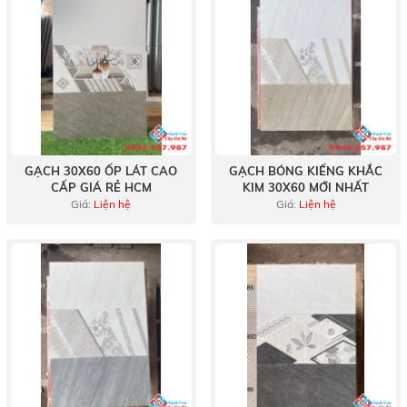
GẠCH 30X60 ỐP LÁT CAO
GẠCH BÓNG KIẾNG KHẮC
CẤP GIÁ RẺ HCM
KIM 30X60 MỚI NHẤT
Giá:
Liện hệ
Giá:
Liện hệ