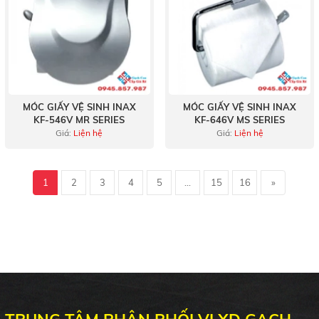
MÓC GIẤY VỆ SINH INAX
MÓC GIẤY VỆ SINH INAX
KF-546V MR SERIES
KF-646V MS SERIES
Giá:
Liện hệ
Giá:
Liện hệ
1
2
3
4
5
...
15
16
»