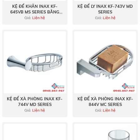
KỆ ĐỂ KHĂN INAX KF-
KỆ ĐỂ LY INAX KF-743V MD
645VB MS SERIES BẰNG
SERIES
INOX
Giá:
Liện hệ
Giá:
Liện hệ
KỆ ĐỂ XÀ PHÒNG INAX KF-
KỆ ĐỂ XÀ PHÒNG INAX KF-
744V MD SERIES
844V MC SERIES
Giá:
Liện hệ
Giá:
Liện hệ