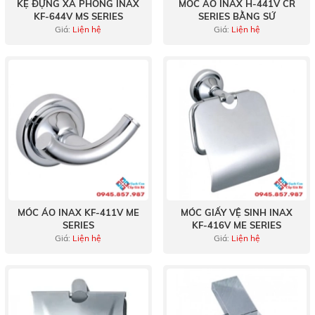
KỆ ĐỰNG XÀ PHÒNG INAX
MÓC ÁO INAX H-441V CR
KF-644V MS SERIES
SERIES BẰNG SỨ
Giá:
Liện hệ
Giá:
Liện hệ
MÓC ÁO INAX KF-411V ME
MÓC GIẤY VỆ SINH INAX
SERIES
KF-416V ME SERIES
Giá:
Liện hệ
Giá:
Liện hệ