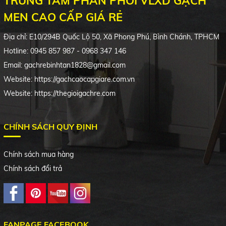
TRUNG TÂM PHÂN PHỐI VLXD GẠCH
MEN CAO CẤP GIÁ RẺ
Địa chỉ:
E10/294B
Quốc Lộ 50, Xã Phong Phú, Bình Chánh, TPHCM
Hotline: 0945 857 987 - 0968 347 146
Email: gachrebinhtan1828@gmail.com
Website: https://gachcaocapgiare.com.vn
Website: https://thegioigachre.com
CHÍNH SÁCH QUY ĐỊNH
Chính sách mua hàng
Chính sách đổi trả
FANPAGE FACEBOOK