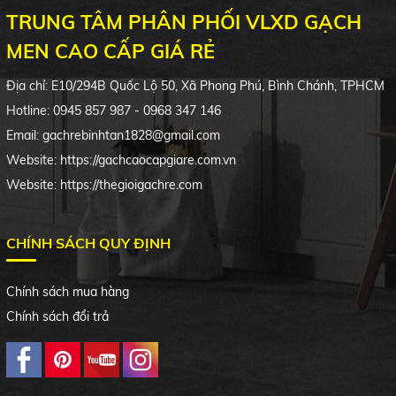
TRUNG TÂM PHÂN PHỐI VLXD GẠCH
MEN CAO CẤP GIÁ RẺ
Địa chỉ:
E10/294B
Quốc Lộ 50, Xã Phong Phú, Bình Chánh, TPHCM
Hotline: 0945 857 987 - 0968 347 146
Email: gachrebinhtan1828@gmail.com
Website: https://gachcaocapgiare.com.vn
Website: https://thegioigachre.com
CHÍNH SÁCH QUY ĐỊNH
Chính sách mua hàng
Chính sách đổi trả