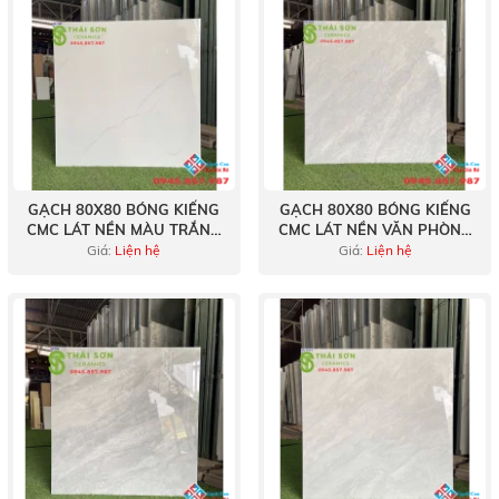
GẠCH 80X80 BÓNG KIẾNG
GẠCH 80X80 BÓNG KIẾNG
CMC LÁT NỀN MÀU TRẮNG
CMC LÁT NỀN VĂN PHÒNG
VÂN MÂY
ĐẸP
Giá:
Liện hệ
Giá:
Liện hệ