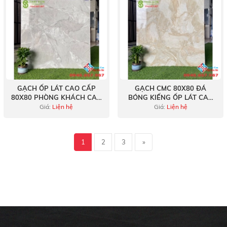
GẠCH ỐP LÁT CAO CẤP
GẠCH CMC 80X80 ĐÁ
80X80 PHÒNG KHÁCH CAO
BÓNG KIẾNG ỐP LÁT CAO
CẤP Q5
CẤP Q4
Giá:
Liện hệ
Giá:
Liện hệ
1
2
3
»