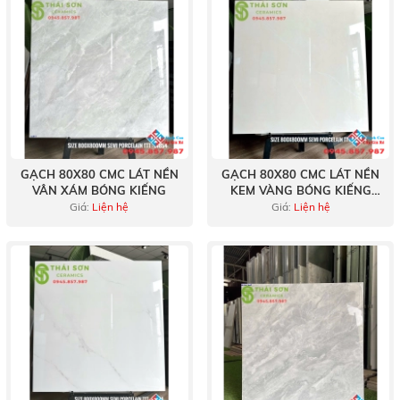
GẠCH 80X80 CMC LÁT NỀN
GẠCH 80X80 CMC LÁT NỀN
VÂN XÁM BÓNG KIẾNG
KEM VÀNG BÓNG KIẾNG
GIÁ RẺ
Giá:
Liện hệ
Giá:
Liện hệ