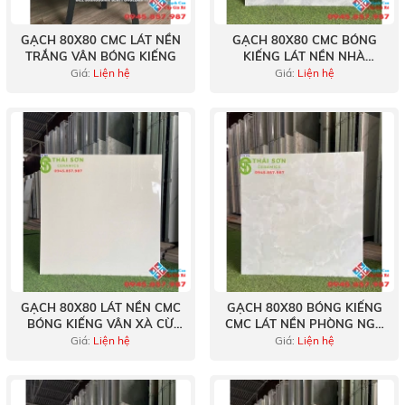
GẠCH 80X80 CMC LÁT NỀN
GẠCH 80X80 CMC BÓNG
TRẮNG VÂN BÓNG KIẾNG
KIẾNG LÁT NỀN NHÀ
CHUNG CƯ ĐẸP
Giá:
Liện hệ
Giá:
Liện hệ
GẠCH 80X80 LÁT NỀN CMC
GẠCH 80X80 BÓNG KIẾNG
BÓNG KIẾNG VÂN XÀ CỪ
CMC LÁT NỀN PHÒNG NGỦ
VÀNG
MÀU XANH
Giá:
Liện hệ
Giá:
Liện hệ