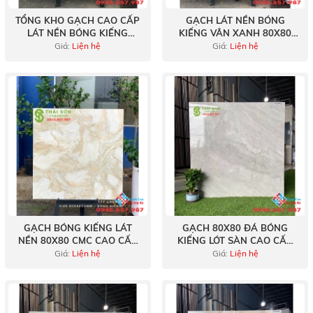
TỔNG KHO GẠCH CAO CẤP
GẠCH LÁT NỀN BÓNG
LÁT NỀN BÓNG KIẾNG
KIẾNG VÂN XANH 80X80
80X80 CMC
ĐẸP
Giá:
Liện hệ
Giá:
Liện hệ
GẠCH BÓNG KIẾNG LÁT
GẠCH 80X80 ĐÁ BÓNG
NỀN 80X80 CMC CAO CẤP
KIẾNG LÓT SÀN CAO CẤP
BÌNH CHÁNH
TẠI PHAN THIẾT
Giá:
Liện hệ
Giá:
Liện hệ