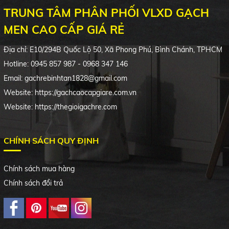
TRUNG TÂM PHÂN PHỐI VLXD GẠCH
MEN CAO CẤP GIÁ RẺ
Địa chỉ:
E10/294B
Quốc Lộ 50, Xã Phong Phú, Bình Chánh, TPHCM
Hotline: 0945 857 987 - 0968 347 146
Email: gachrebinhtan1828@gmail.com
Website: https://gachcaocapgiare.com.vn
Website: https://thegioigachre.com
CHÍNH SÁCH QUY ĐỊNH
Chính sách mua hàng
Chính sách đổi trả