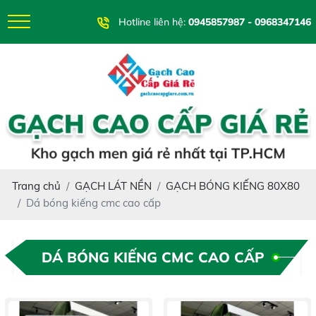
Hotline liên hệ:
0945857987 - 0968347146
Trang chủ
GẠCH LÁT NỀN
GẠCH BÓNG KIẾNG 80X80
Dá bóng kiếng cmc cao cấp
DÁ BÓNG KIẾNG CMC CAO CẤP