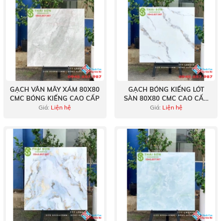
GẠCH VÂN MÂY XÁM 80X80
GẠCH BÓNG KIẾNG LÓT
CMC BÓNG KIẾNG CAO CẤP
SÀN 80X80 CMC CAO CẤP
TẠI TÂN PHÚ
Giá:
Liện hệ
Giá:
Liện hệ