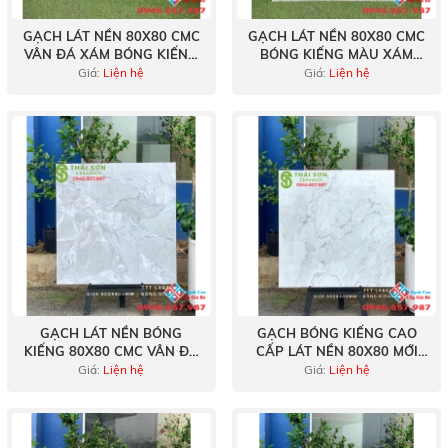
GẠCH LÁT NỀN 80X80 CMC
GẠCH LÁT NỀN 80X80 CMC
VÂN ĐÁ XÁM BÓNG KIẾNG
BÓNG KIẾNG MÀU XÁM
CAO CẤP
NHẠT VÂN ĐÁ
Giá:
Liện hệ
Giá:
Liện hệ
GẠCH LÁT NỀN BÓNG
GẠCH BÓNG KIẾNG CAO
KIẾNG 80X80 CMC VÂN ĐÁ
CẤP LÁT NỀN 80X80 MỚI
XÁM CAO CẤP
NHẤT TẠI LONG AN
Giá:
Liện hệ
Giá:
Liện hệ