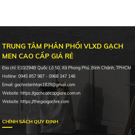
TRUNG TÂM PHÂN PHỐI VLXD GẠCH
MEN CAO CẤP GIÁ RẺ
Địa chỉ:
E10/294B
Quốc Lộ 50, Xã Phong Phú, Bình Chánh, TPHCM
Hotline: 0945 857 987 - 0968 347 146
Email: gachrebinhtan1828@gmail.com
Website: https://gachcaocapgiare.com.vn
Website: https://thegioigachre.com
CHÍNH SÁCH QUY ĐỊNH