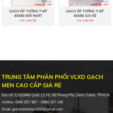
GẠCH ỐP TƯỜNG Ý MỸ
GẠCH ỐP TƯỜNG Ý MỸ
40X80 MỚI NHẤT
40X80 GIÁ RẺ
Giá:
Liện hệ
Giá:
Liện hệ
TRUNG TÂM PHÂN PHỐI VLXD GẠCH
MEN CAO CẤP GIÁ RẺ
Địa chỉ:
E10/294B
Quốc Lộ 50, Xã Phong Phú, Bình Chánh, TPHCM
Hotline: 0945 857 987 - 0968 347 146
Email: gachrebinhtan1828@gmail.com