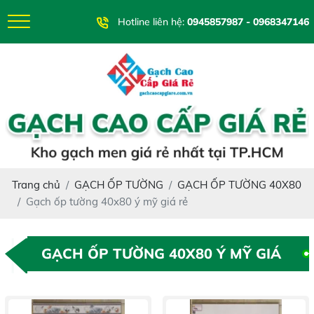
Hotline liên hệ:
0945857987 - 0968347146
Trang chủ
GẠCH ỐP TƯỜNG
GẠCH ỐP TƯỜNG 40X80
Gạch ốp tường 40x80 ý mỹ giá rẻ
GẠCH ỐP TƯỜNG 40X80 Ý MỸ GIÁ
RẺ