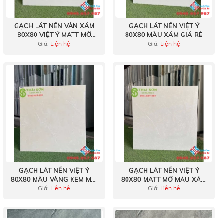
GẠCH LÁT NỀN VÂN XÁM
GẠCH LÁT NỀN VIỆT Ý
80X80 VIỆT Ý MATT MỜ
80X80 MÀU XÁM GIÁ RẺ
CAO CẤP MỸ THO
Giá:
Liện hệ
Giá:
Liện hệ
GẠCH LÁT NỀN VIỆT Ý
GẠCH LÁT NỀN VIỆT Ý
80X80 MÀU VÀNG KEM MỚI
80X80 MATT MỜ MÀU XÁM
NHẤT
VÂN GIÁ TỐT
Giá:
Liện hệ
Giá:
Liện hệ