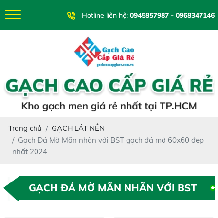
Hotline liên hệ:
0945857987 - 0968347146
Trang chủ
GẠCH LÁT NỀN
Gạch Đá Mờ Mãn nhãn với BST gạch đá mờ 60x60 đẹp
nhất 2024
GẠCH ĐÁ MỜ MÃN NHÃN VỚI BST
GẠCH ĐÁ MỜ 60X60 ĐẸP NHẤT