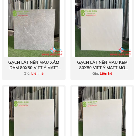
GẠCH LÁT NỀN MÀU XÁM
GẠCH LÁT NỀN MÀU KEM
ĐẬM 80X80 VIỆT Ý MATT
80X80 VIỆT Ý MATT MỜ
MỜ CAO CẤP BẾN LỨC
CAO CẤP BẾN TRE
Giá:
Liện hệ
Giá:
Liện hệ