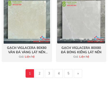
GẠCH VIGLACERA 80X80
GẠCH VIGLACERA 80X80
VÂN ĐÁ VÀNG LÁT NỀN
ĐÁ BÓNG KIẾNG LÁT NỀN
BÓNG KIẾNG
Giá:
Liện hệ
Giá:
Liện hệ
1
2
3
4
5
»
Gạch đá mờ 60x60
kiến tạo nên không