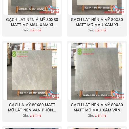
GẠCH LÁT NỀN Á MỸ 80X80
GẠCH LÁT NỀN Á MỸ 80X80
MATT MỜ MÀU XÁM XI
MATT MỜ MÀU XÁM XI
MĂNG ĐẬM
MĂNG NHẠT
Giá:
Liện hệ
Giá:
Liện hệ
GẠCH Á MỸ 80X80 MATT
GẠCH LÁT NỀN Á MỸ 80X80
MỜ LÁT NỀN VĂN PHÒNG
MATT MỜ MÀU XÁM VÂN
ĐẸP
Giá:
Liện hệ
Giá:
Liện hệ