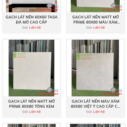
GẠCH LÁT NỀN 60X60 TASA
GẠCH LÁT NỀN MATT MỜ
ĐÁ MỜ CAO CẤP
PRIME 80X80 MÀU XÁM
CAO CẤP
Giá:
Liện hệ
Giá:
Liện hệ
GẠCH LÁT NỀN MATT MỜ
GẠCH LÁT NỀN MÀU XÁM
PRIME 80X80 TÔNG KEM
80X80 VIỆT Ý CAO CẤP CỦ
CHI
Giá:
Liện hệ
Giá:
Liện hệ