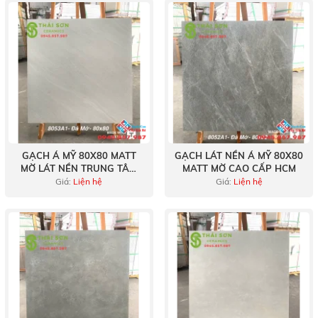
2024
GẠCH Á MỸ 80X80 MATT
GẠCH LÁT NỀN Á MỸ 80X80
MỜ LÁT NỀN TRUNG TÂM
MATT MỜ CAO CẤP HCM
THƯƠNG MẠI
Giá:
Liện hệ
Giá:
Liện hệ