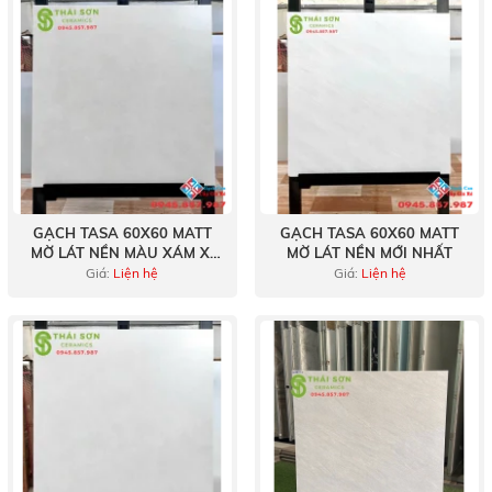
GẠCH TASA 60X60 MATT
GẠCH TASA 60X60 MATT
MỜ LÁT NỀN MÀU XÁM XI
MỜ LÁT NỀN MỚI NHẤT
MĂNG NHẠT
Giá:
Liện hệ
Giá:
Liện hệ