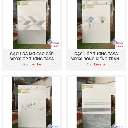
GẠCH ĐÁ MỜ CAO CẤP
GẠCH ỐP TƯỜNG TASA
30X60 ỐP TƯỜNG TASA
30X60 BÓNG KIẾNG TRẮNG
TRƠN
Giá:
Liện hệ
Giá:
Liện hệ