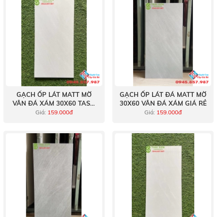
GẠCH ỐP LÁT MATT MỜ
GẠCH ỐP LÁT ĐÁ MATT MỜ
VÂN ĐÁ XÁM 30X60 TASA
30X60 VÂN ĐÁ XÁM GIÁ RẺ
GIÁ RẺ
Giá:
159.000đ
Giá:
159.000đ