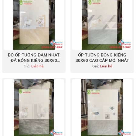
BỘ ỐP TƯỜNG ĐẬM NHẠT
ỐP TƯỜNG BÓNG KIẾNG
ĐÁ BÓNG KIẾNG 30X60
30X60 CAO CẤP MỚI NHẤT
CAO CẤP
Giá:
Liện hệ
Giá:
Liện hệ