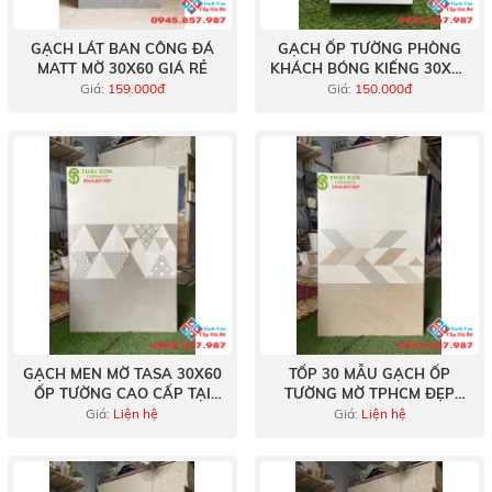
GẠCH LÁT BAN CÔNG ĐÁ
GẠCH ỐP TƯỜNG PHÒNG
MATT MỜ 30X60 GIÁ RẺ
KHÁCH BÓNG KIẾNG 30X60
GIÁ TỐT
Giá:
159.000đ
Giá:
150.000đ
GẠCH MEN MỜ TASA 30X60
TỐP 30 MẪU GẠCH ỐP
ỐP TƯỜNG CAO CẤP TẠI
TƯỜNG MỜ TPHCM ĐẸP
LONG AN
NHẤT
Giá:
Liện hệ
Giá:
Liện hệ