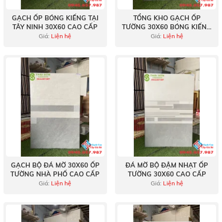
GẠCH ỐP BÓNG KIẾNG TẠI
TỔNG KHO GẠCH ỐP
TÂY NINH 30X60 CAO CẤP
TƯỜNG 30X60 BÓNG KIẾNG
TẠI TIỀN GIANG
Giá:
Liện hệ
Giá:
Liện hệ
GẠCH BỘ ĐÁ MỜ 30X60 ỐP
ĐÁ MỜ BỘ ĐẬM NHẠT ỐP
TƯỜNG NHÀ PHỐ CAO CẤP
TƯỜNG 30X60 CAO CẤP
Giá:
Liện hệ
Giá:
Liện hệ