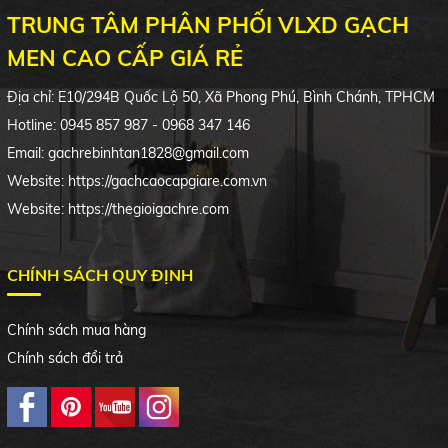
TRUNG TÂM PHÂN PHỐI VLXD GẠCH
MEN CAO CẤP GIÁ RẺ
Địa chỉ:
E10/294B
Quốc Lộ 50, Xã Phong Phú, Bình Chánh, TPHCM
Hotline: 0945 857 987 - 0968 347 146
Email: gachrebinhtan1828@gmail.com
Website: https://gachcaocapgiare.com.vn
Website: https://thegioigachre.com
CHÍNH SÁCH QUY ĐỊNH
Chính sách mua hàng
Chính sách đổi trả