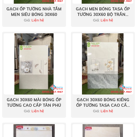
GẠCH ỐP TƯỜNG NHÀ TẮM
GẠCH MEN BÓNG TASA ỐP
MEN SIÊU BÓNG 30X60
TƯỜNG 30X60 BỘ TRẮNG
XÁM CAO CẤP
Giá:
Liện hệ
Giá:
Liện hệ
GẠCH 30X60 MÀI BÓNG ỐP
GẠCH 30X60 BÓNG KIẾNG
TƯỜNG CAO CẤP TÂN PHÚ
ỐP TƯỜNG TASA CAO CẤP
HCM
Giá:
Liện hệ
Giá:
Liện hệ