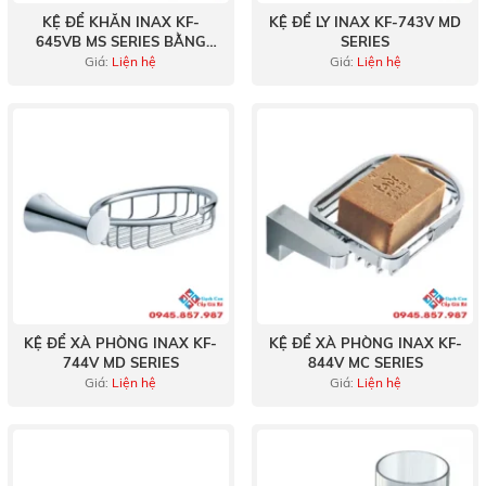
KỆ ĐỂ KHĂN INAX KF-
KỆ ĐỂ LY INAX KF-743V MD
645VB MS SERIES BẰNG
SERIES
INOX
Giá:
Liện hệ
Giá:
Liện hệ
KỆ ĐỂ XÀ PHÒNG INAX KF-
KỆ ĐỂ XÀ PHÒNG INAX KF-
744V MD SERIES
844V MC SERIES
Giá:
Liện hệ
Giá:
Liện hệ