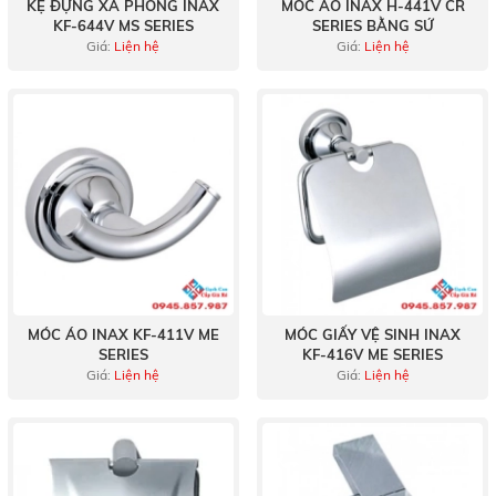
KỆ ĐỰNG XÀ PHÒNG INAX
MÓC ÁO INAX H-441V CR
KF-644V MS SERIES
SERIES BẰNG SỨ
Giá:
Liện hệ
Giá:
Liện hệ
MÓC ÁO INAX KF-411V ME
MÓC GIẤY VỆ SINH INAX
SERIES
KF-416V ME SERIES
Giá:
Liện hệ
Giá:
Liện hệ