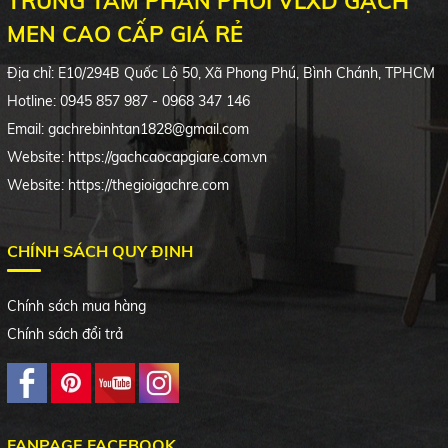
TRUNG TÂM PHÂN PHỐI VLXD GẠCH
MEN CAO CẤP GIÁ RẺ
Địa chỉ:
E10/294B
Quốc Lộ 50, Xã Phong Phú, Bình Chánh, TPHCM
Hotline: 0945 857 987 - 0968 347 146
Email: gachrebinhtan1828@gmail.com
Website: https://gachcaocapgiare.com.vn
Website: https://thegioigachre.com
CHÍNH SÁCH QUY ĐỊNH
Chính sách mua hàng
Chính sách đổi trả
FANPAGE FACEBOOK