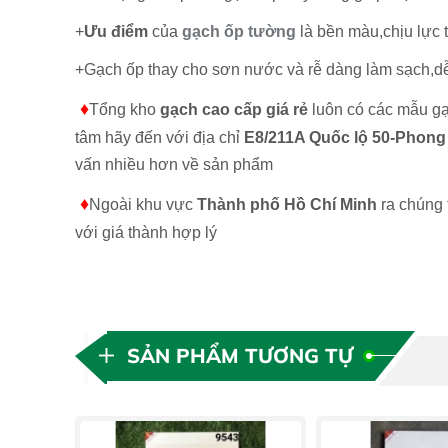
+
Ưu điểm
của
gạch ốp tường
là bền màu,chịu lực 
+Gạch ốp thay cho sơn nước và rễ dàng làm sạch,dễ
♦
Tổng kho
gạch cao cấp giá rẻ
luôn có các mẫu gạ
tâm hãy đến với địa chỉ
E8/211A Quốc lộ 50-Phong 
vấn nhiều hơn về sản phẩm
♦
Ngoài khu vực
Thành phố Hồ Chí Minh
ra chúng 
với giá thành hợp lý
SẢN PHẨM TƯƠNG TỰ