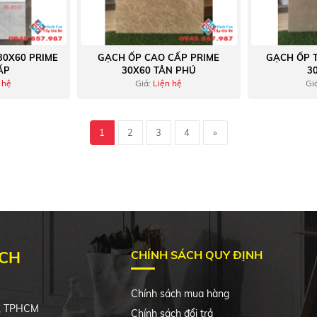
30X60 PRIME
GẠCH ỐP CAO CẤP PRIME
GẠCH ỐP 
ẤP
30X60 TÂN PHÚ
3
 hệ
Giá:
Liện hệ
Gi
1
2
3
4
»
ẠCH
CHÍNH SÁCH QUY ĐỊNH
Chính sách mua hàng
h, TPHCM
Chính sách đổi trả