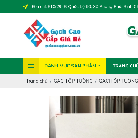
Địa chỉ: E10/294B Quốc Lộ 50, Xã Phong Phú, Bình
DANH MỤC SẢN PHẨM
TRANG CH
Trang chủ
GẠCH ỐP TƯỜNG
GẠCH ỐP TƯỜNG