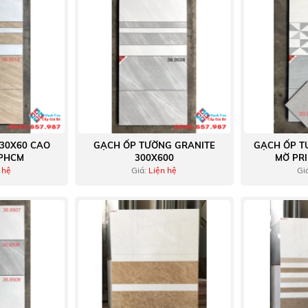
30X60 CAO
GẠCH ỐP TƯỜNG GRANITE
GẠCH ỐP T
TPHCM
300X600
MỜ PR
 hệ
Giá:
Liện hệ
Gi