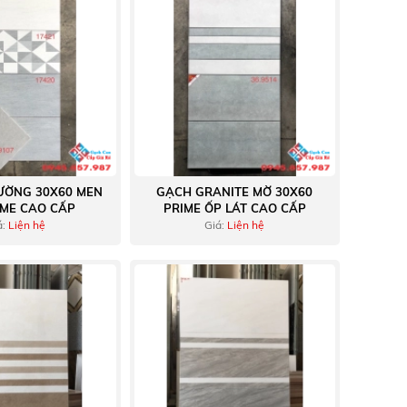
ƯỜNG 30X60 MEN
GẠCH GRANITE MỜ 30X60
IME CAO CẤP
PRIME ỐP LÁT CAO CẤP
á:
Liện hệ
Giá:
Liện hệ