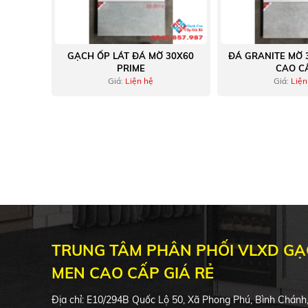
GẠCH ỐP LÁT ĐÁ MỜ 30X60
ĐÁ GRANITE MỜ 
PRIME
CAO C
Giá:
Liện hệ
Giá:
Liện
TRUNG TÂM PHÂN PHỐI VLXD G
MEN CAO CẤP GIÁ RẺ
Địa chỉ:
E10/294B
Quốc Lộ 50, Xã Phong Phú, Bình Chán