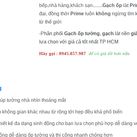
bếp,nhà hàng,khách sạn........
G
ạch ốp
lát
Pr
đại, đồng thời
Prime
luôn
không
ngừng tìm k
từ thế giới
-P
hân phối
Gạch ốp tường
,
gạch
lát nền
gi
lựa chọn với giá cả tốt nhất TP HCM
Hãy gọi : 0945.857.987
để có giá tốt hơn nữa
ng
iúp tường nhà nhìn thoáng mắt
 không gian khác nhau từ rộng tới hẹp đều khá phổ biến
hiết kế đa dạng sinh động cho bạn lựa chọn phù hợp dễ dàng v
công dễ dàng ốp tường và thi công nhanh chóng hơn