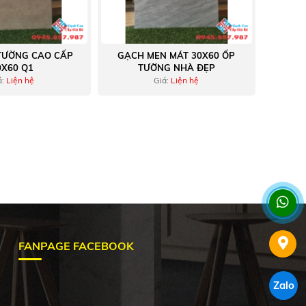
TƯỜNG CAO CẤP
GẠCH MEN MÁT 30X60 ỐP
0X60 Q1
TƯỜNG NHÀ ĐẸP
á:
Liện hệ
Giá:
Liện hệ
FANPAGE FACEBOOK
Zalo