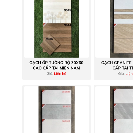
GẠCH ỐP TƯỜNG BỘ 30X60
GẠCH GRANITE 
CAO CẤP TẠI MIỀN NAM
CẤP TẠI 
Giá:
Liện hệ
Giá:
Liện