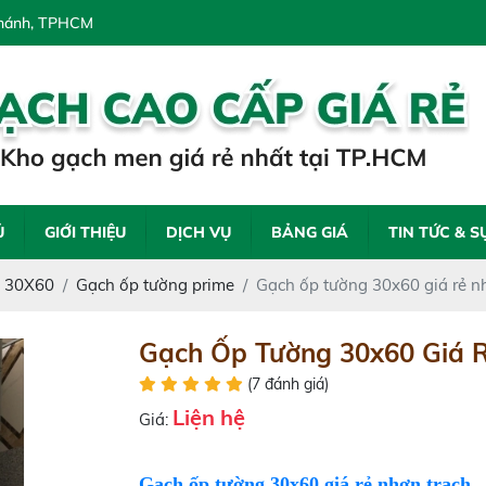
 Chánh, TPHCM
Ủ
GIỚI THIỆU
DỊCH VỤ
BẢNG GIÁ
TIN TỨC & S
 30X60
Gạch ốp tường prime
Gạch ốp tường 30x60 giá rẻ n
Gạch Ốp Tường 30x60 Giá 
(7 đánh giá)
Liện hệ
Giá:
Gạch ốp tường 30x60 giá rẻ nhơn trạch