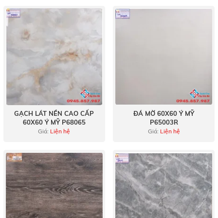
GẠCH LÁT NỀN CAO CẤP
ĐÁ MỜ 60X60 Ý MỸ
60X60 Ý MỸ P68065
P65003R
Giá:
Liện hệ
Giá:
Liện hệ