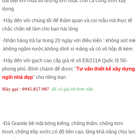
đặt biệt khi mua số lượng lớn hoặc cho cả công trình xây
dựng
-Hãy đến với chúng tôi để thăm quan và coi mẫu mã thực tế
chắc chắn sẽ làm cho bạn hài lòng
-Nhận hàng trả lại trong 20 ngày với điều kiện : không sứt mẻ
,không ngâm nước,không dính xi măng và có vỏ hộp đi kèm
-Hãy đến với gạch cao cấp giá rẻ số E8/211A Quốc lộ 50-
phong phú -Bình chánh để được "
Tư vấn thiết kế xây dựng
ngôi nhà đẹp
" cho riêng bạn
Hãy gọi : 0945.857.987
để có giá tốt hơn nữa
-Đá Granite bề mặt bóng kiếng, chống thấm, chống trơn
trượt, chống trầy xước,có độ bền cao, tăng khả năng chịu lực