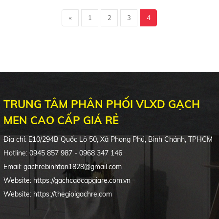
«
1
2
3
4
TRUNG TÂM PHÂN PHỐI VLXD GẠCH
MEN CAO CẤP GIÁ RẺ
Địa chỉ:
E10/294B
Quốc Lộ 50, Xã Phong Phú, Bình Chánh, TPHCM
Hotline: 0945 857 987 - 0968 347 146
Email: gachrebinhtan1828@gmail.com
Website: https://gachcaocapgiare.com.vn
Website: https://thegioigachre.com